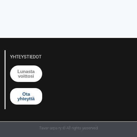
YHTEYSTIEDOT
Lunasta
voittosi
Ota
yhteyttä
Tavar-arpa ry © All rights yeserved