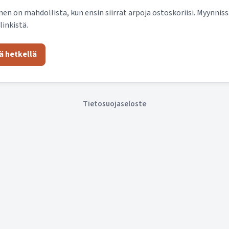
n on mahdollista, kun ensin siirrät arpoja ostoskoriisi. Myynniss
linkistä.
ä hetkellä
Tietosuojaseloste