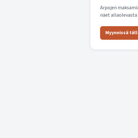
Arpojen maksamine
näet allaolevasta 
Myynnissä täll